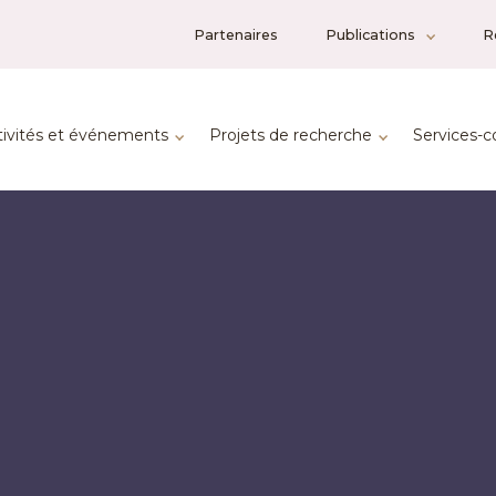
Partenaires
Publications
R
tivités et événements
Projets de recherche
Services-c