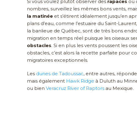
Si vous voulez plutôt observer des
rapaces
ou 
nombres, surveillez les mêmes bons vents, mai
la matinée
et s’étirent idéalement jusqu’en ap
plans d’eau, comme l’estuaire du Saint-Laurent
la banlieue de Québec, sont de très bons endro
migration en temps réel puisque les oiseaux s
obstacles
. Si en plus les vents poussent les o
obstacles, c’est alors la recette parfaite po
migratoires exceptionnels.
Les
dunes de Tadoussac
, entre autres, réponde
mais également
Hawk Ridge
à Duluth au Minn
ou bien
Veracruz River of Raptors
au Mexique.