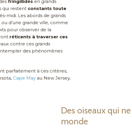
des
fringillidés
en grands
s qui restent
constants toute
rès-midi. Les abords de grands
, ou d’une grande ville, comme
its pour observer de la
eront
réticents à traverser ces
iseaux contre ces grands
ur contempler des phénomènes
nt parfaitement à ces critères,
esota,
Cape May
au New Jersey,
Des oiseaux qui ne
monde