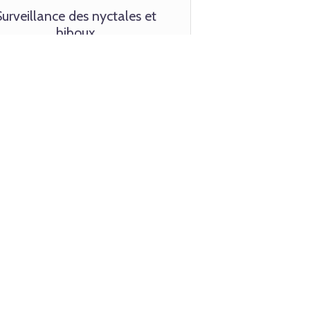
Surveillance des nyctales et
hiboux
âce à l’OOT, les connaissances sur ces
petits strigidés nocturnes ont
sidérablement augmenté dans l’est de
l’Amérique du Nord.
En savoir plus