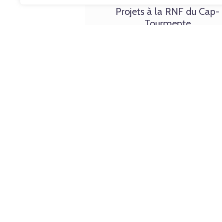
Projets à la RNF du Cap-
Tourmente
Depuis 2014, l’OOT mène un programm
surveillance de la migration à la Rése
nationale de faune du Cap-Tourmente, l
des haltes migratoires les plus importa
du Québec.
En savoir plus