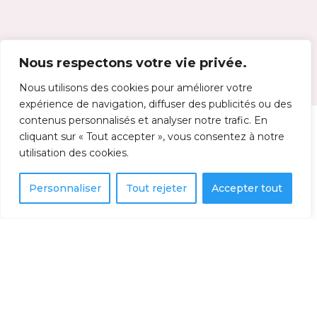
Nous respectons votre vie privée.
Rester connecté avec l’Observatoire d’oiseaux de
Tadoussac
Nous utilisons des cookies pour améliorer votre
expérience de navigation, diffuser des publicités ou des
contenus personnalisés et analyser notre trafic. En
cliquant sur « Tout accepter », vous consentez à notre
utilisation des cookies.
Personnaliser
Tout rejeter
Accepter tout
302, rue de la Rivière,